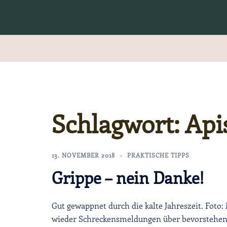
Zum
Inhalt
springen
Schlagwort:
Api
13. NOVEMBER 2018
PRAKTISCHE TIPPS
Grippe – nein Danke!
Gut gewappnet durch die kalte Jahreszeit. Foto:
wieder Schreckensmeldungen über bevorstehen