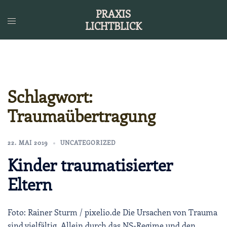
Zum
PRAXIS
Inhalt
LICHTBLICK
springen
Schlagwort:
Traumaübertragung
22. MAI 2019
UNCATEGORIZED
Kinder traumatisierter
Eltern
Foto: Rainer Sturm / pixelio.de Die Ursachen von Trauma
sind vielfältig. Allein durch das NS-Regime und den